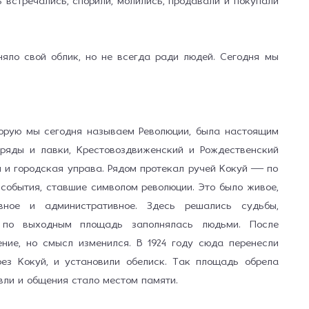
 встречались, спорили, молились, продавали и покупали
яло свой облик, но не всегда ради людей. Сегодня мы
торую мы сегодня называем Революции, была настоящим
 ряды и лавки, Крестовоздвиженский и Рождественский
 и городская управа. Рядом протекал ручей Кокуй — по
 события, ставшие символом революции. Это было живое,
ховное и административное. Здесь решались судьбы,
а по выходным площадь заполнялась людьми. После
ние, но смысл изменился. В 1924 году сюда перенесли
рез Кокуй, и установили обелиск. Так площадь обрела
ли и общения стало местом памяти.