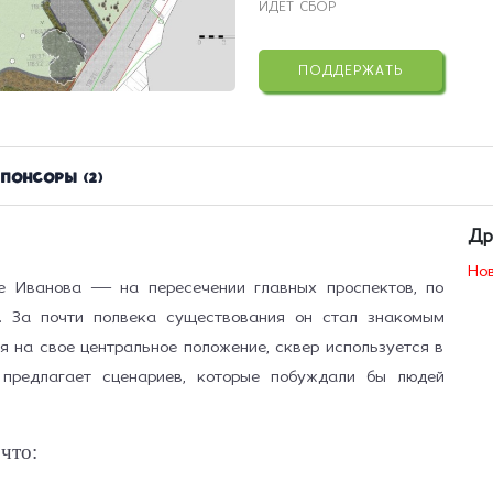
ИДЁТ СБОР
ПОДДЕРЖАТЬ
понсоры (2)
Др
Нов
е Иванова — на пересечении главных проспектов, по
. За почти полвека существования он стал знакомым
я на своё центральное положение, сквер используется в
 предлагает сценариев, которые побуждали бы людей
что: