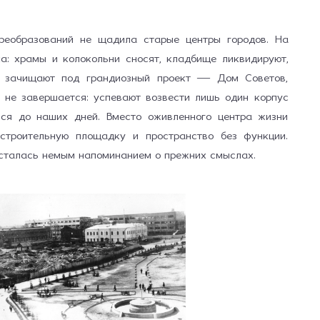
преобразований не щадила старые центры городов. На
а: храмы и колокольни сносят, кладбище ликвидируют,
ь зачищают под грандиозный проект — Дом Советов,
и не завершается: успевают возвести лишь один корпус
лся до наших дней. Вместо оживлённого центра жизни
троительную площадку и пространство без функции.
осталась немым напоминанием о прежних смыслах.