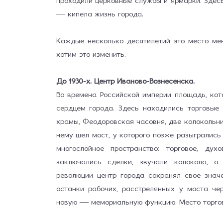
проходили церковные службы и ярмарки. Здесь
— кипела жизнь города.
Каждые несколько десятилетий это место мен
хотим это изменить.
До 1930-х. Центр Иваново-Вознесенска.
Во времена Российской империи площадь, ко
сердцем города. Здесь находились торговые
храмы, Феодоровская часовня, две колокольни
нему шёл мост, у которого позже разыгрались
многослойное пространство: торговое, ду
заключались сделки, звучали колокола, 
революции центр города сохранял своё значе
останки рабочих, расстрелянных у моста че
новую — мемориальную функцию. Место торгов