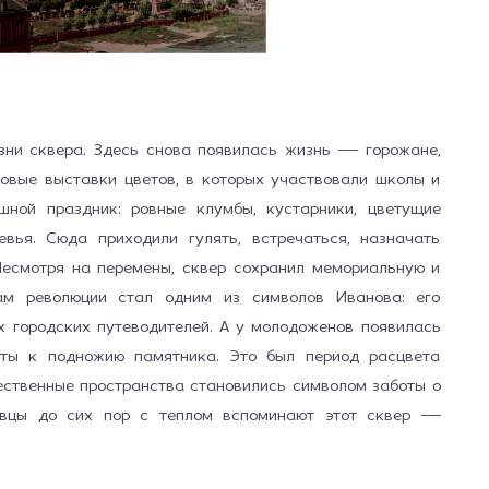
зни сквера. Здесь снова появилась жизнь — горожане,
товые выставки цветов, в которых участвовали школы и
ной праздник: ровные клумбы, кустарники, цветущие
евья. Сюда приходили гулять, встречаться, назначать
 Несмотря на перемены, сквер сохранил мемориальную и
ам революции стал одним из символов Иванова: его
х городских путеводителей. А у молодожёнов появилась
ты к подножию памятника. Это был период расцвета
ественные пространства становились символом заботы о
новцы до сих пор с теплом вспоминают этот сквер —